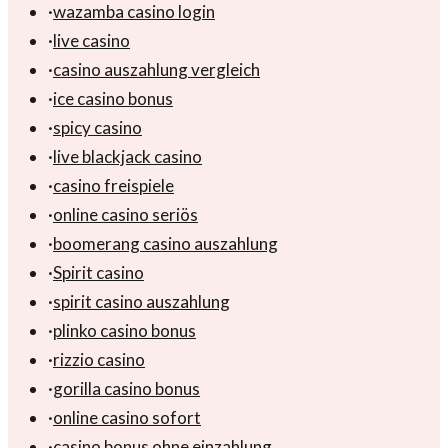
·
wazamba casino login
·
live casino
·
casino auszahlung vergleich
·
ice casino bonus
·
spicy casino
·
live blackjack casino
·
casino freispiele
·
online casino seriös
·
boomerang casino auszahlung
·
Spirit casino
·
spirit casino auszahlung
·
plinko casino bonus
·
rizzio casino
·
gorilla casino bonus
·
online casino sofort
·
casino bonus ohne einzahlung