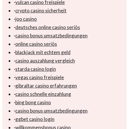
·
vulcan casino freispiele
·
crypto casino sicherheit
·
joo casino
·
deutsches online casino seriös
·
casino bonus umsatzbedingungen
·
online casino seriös
·
blackjack mit echtem geld
·
casino auszahlung vergleich
·
starda casino login
·
vegas casino freispiele
·
gibraltar casino erfahrungen
·
casino schnelle einzahlung
·
bing bong casino
·
casino bonus umsatzbedingungen
·
ggbet casino login
·
willkommensbonus casino