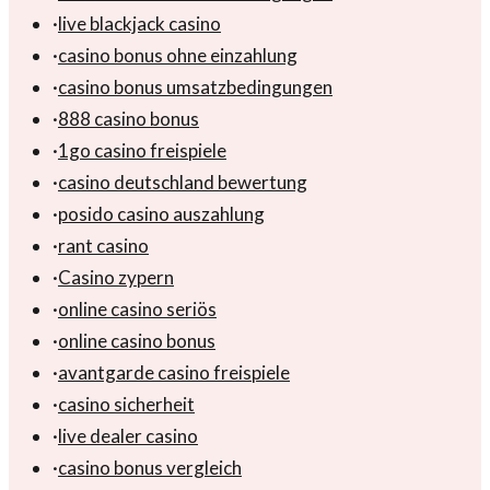
·
live blackjack casino
·
casino bonus ohne einzahlung
·
casino bonus umsatzbedingungen
·
888 casino bonus
·
1go casino freispiele
·
casino deutschland bewertung
·
posido casino auszahlung
·
rant casino
·
Casino zypern
·
online casino seriös
·
online casino bonus
·
avantgarde casino freispiele
·
casino sicherheit
·
live dealer casino
·
casino bonus vergleich