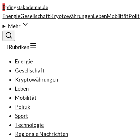
P
pfingstakademie.de
Energie
Gesellschaft
Kryptowährungen
Leben
Mobilität
Polit
Mehr
Rubriken
Energie
Gesellschaft
Kryptowährungen
Leben
Mobilität
Politik
Sport
Technologie
Regionale Nachrichten