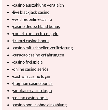
·
casino auszahlung vergleich
·
live blackjack casino
·
welches online casino
·
casino deutschland bonus
·
roulette mit echtem geld
·
frumzi casino bonus
·
casino mit schneller verifizierung
·
curacao casino erfahrungen
·
casino freispiele
·
online casino seriös
·
cashwin casino login
·
flagman casino bonus
·
smokace casino login
·
cosmo casino login
·
casino bonus ohne einzahlung