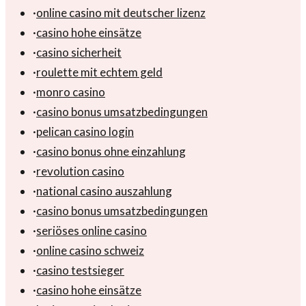
·
online casino mit deutscher lizenz
·
casino hohe einsätze
·
casino sicherheit
·
roulette mit echtem geld
·
monro casino
·
casino bonus umsatzbedingungen
·
pelican casino login
·
casino bonus ohne einzahlung
·
revolution casino
·
national casino auszahlung
·
casino bonus umsatzbedingungen
·
seriöses online casino
·
online casino schweiz
·
casino testsieger
·
casino hohe einsätze