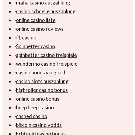
·
mafia casino auszahlung
·
casino schnelle auszahlung
·
online casino liste
·
online casino reviews
·
f1 casino
·
Spinbetter casino
·
spinbetter casino freispiele
·
wunderino casino freispiele
·
casino bonus vergleich
·
casino slots auszahlung
·
highroller casino bonus
·
online casino bonus
·
beep beep casino
·
cashed casino
·
bitcoin casino vodds
·
Echtgeld casino bonus