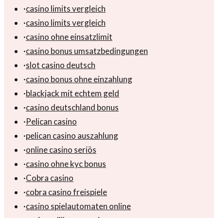
·
casino limits vergleich
·
casino limits vergleich
·
casino ohne einsatzlimit
·
casino bonus umsatzbedingungen
·
slot casino deutsch
·
casino bonus ohne einzahlung
·
blackjack mit echtem geld
·
casino deutschland bonus
·
Pelican casino
·
pelican casino auszahlung
·
online casino seriös
·
casino ohne kyc bonus
·
Cobra casino
·
cobra casino freispiele
·
casino spielautomaten online