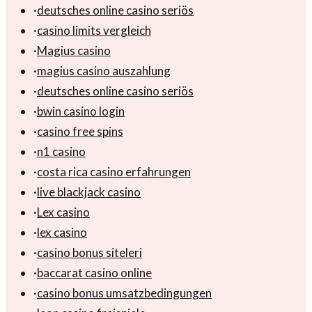
·
deutsches online casino seriös
·
casino limits vergleich
·
Magius casino
·
magius casino auszahlung
·
deutsches online casino seriös
·
bwin casino login
·
casino free spins
·
n1 casino
·
costa rica casino erfahrungen
·
live blackjack casino
·
Lex casino
·
lex casino
·
casino bonus siteleri
·
baccarat casino online
·
casino bonus umsatzbedingungen