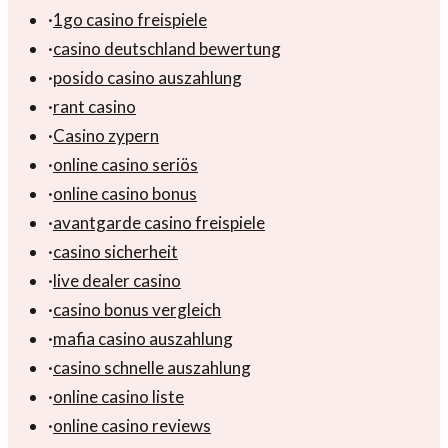
·
1go casino freispiele
·
casino deutschland bewertung
·
posido casino auszahlung
·
rant casino
·
Casino zypern
·
online casino seriös
·
online casino bonus
·
avantgarde casino freispiele
·
casino sicherheit
·
live dealer casino
·
casino bonus vergleich
·
mafia casino auszahlung
·
casino schnelle auszahlung
·
online casino liste
·
online casino reviews