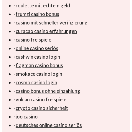
·
roulette mit echtem geld
·
frumzi casino bonus
·
casino mit schneller verifizierung
·
curacao casino erfahrungen
·
casino freispiele
·
online casino seriös
·
cashwin casino login
·
flagman casino bonus
·
smokace casino login
·
cosmo casino login
·
casino bonus ohne einzahlung
·
vulcan casino freispiele
·
crypto casino sicherheit
·
joo casino
·
deutsches online casino seriös