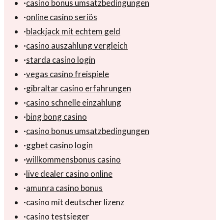
·
casino bonus umsatzbedingungen
·
online casino seriös
·
blackjack mit echtem geld
·
casino auszahlung vergleich
·
starda casino login
·
vegas casino freispiele
·
gibraltar casino erfahrungen
·
casino schnelle einzahlung
·
bing bong casino
·
casino bonus umsatzbedingungen
·
ggbet casino login
·
willkommensbonus casino
·
live dealer casino online
·
amunra casino bonus
·
casino mit deutscher lizenz
·
casino testsieger