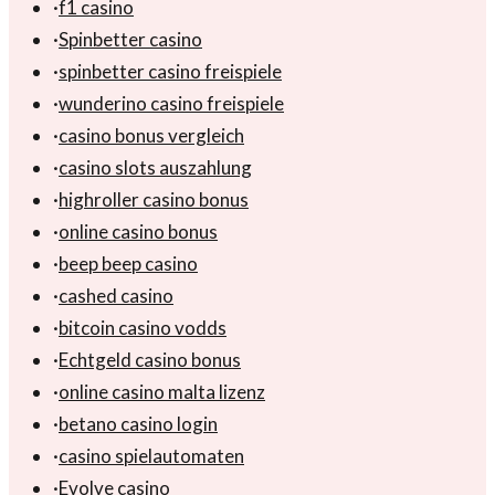
·
f1 casino
·
Spinbetter casino
·
spinbetter casino freispiele
·
wunderino casino freispiele
·
casino bonus vergleich
·
casino slots auszahlung
·
highroller casino bonus
·
online casino bonus
·
beep beep casino
·
cashed casino
·
bitcoin casino vodds
·
Echtgeld casino bonus
·
online casino malta lizenz
·
betano casino login
·
casino spielautomaten
·
Evolve casino