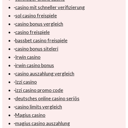
·
casino mit schneller verifizierung
·
sol casino freispiele
·
casino bonus vergleich
·
casino freispiele
·
bassbet casino freispiele
·
casino bonus siteleri
·
Irwin casino
·
irwin casino bonus
·
casino auszahlung vergleich
·
Izzi casino
·
izzi casino promo code
·
deutsches online casino seriös
·
casino limits vergleich
·
Magius casino
·
magius casino auszahlung