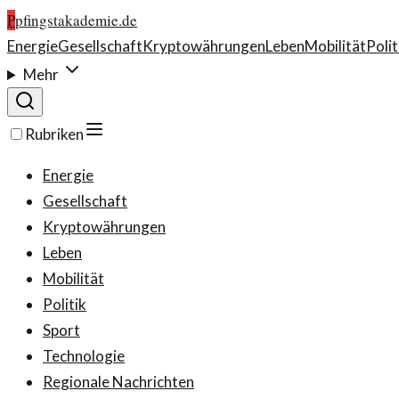
P
pfingstakademie.de
Energie
Gesellschaft
Kryptowährungen
Leben
Mobilität
Polit
Mehr
Rubriken
Energie
Gesellschaft
Kryptowährungen
Leben
Mobilität
Politik
Sport
Technologie
Regionale Nachrichten