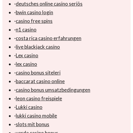
·
deutsches online casino seriös
·
bwin casino login
·
casino free spins
·
n1 casino
·
costa rica casino erfahrungen
·
live blackjack casino
·
Lex casino
·
lex casino
·
casino bonus siteleri
·
baccarat casino online
·
casino bonus umsatzbedingungen
·
leon casino freispiele
·
Lukki casino
·
lukki casino mobile
·
slots mit bonus
·
verde casino bonus