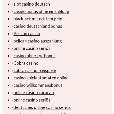
·
slot casino deutsch
·
casino bonus ohne einzahlung
·
blackjack mit echtem geld
·
casino deutschland bonus
·
Pelican casino
·
pelican casino auszahlung
·
online casino seriös
·
casino ohne kyc bonus
·
Cobra casino
·
cobra casino freispiele
·
casino spielautomaten online
·
casino willkommensbonus
·
online casino curacao
·
online casino seriös
·
deutsches online casino seriös