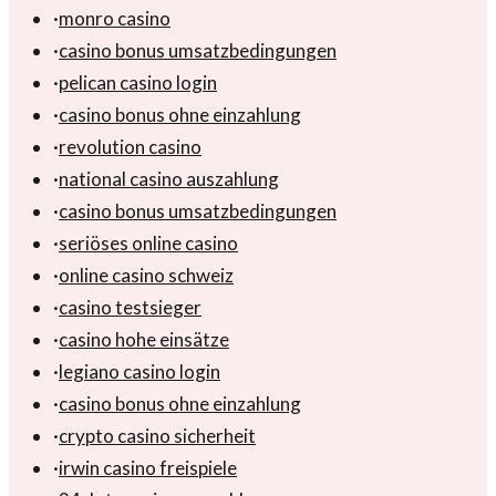
·
monro casino
·
casino bonus umsatzbedingungen
·
pelican casino login
·
casino bonus ohne einzahlung
·
revolution casino
·
national casino auszahlung
·
casino bonus umsatzbedingungen
·
seriöses online casino
·
online casino schweiz
·
casino testsieger
·
casino hohe einsätze
·
legiano casino login
·
casino bonus ohne einzahlung
·
crypto casino sicherheit
·
irwin casino freispiele