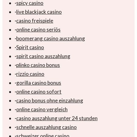
·
spicy casino
·
live blackjack casino
·
casino freispiele
·
online casino seriös
·
boomerang casino auszahlung
·
Spirit casino
·
spirit casino auszahlung
·
plinko casino bonus
·
rizzio casino
·
gorilla casino bonus
·
online casino sofort
·
casino bonus ohne einzahlung
·
online casino vergleich
·
casino auszahlung unter 24 stunden
·
schnelle auszahlung casino
·
schweizer online casino