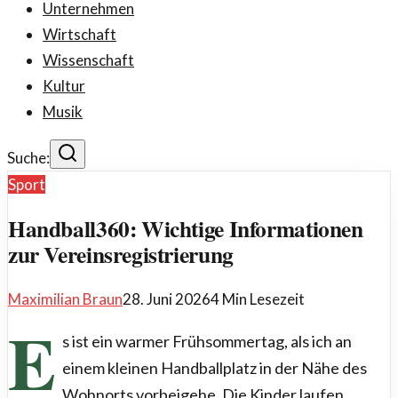
Unternehmen
Wirtschaft
Wissenschaft
Kultur
Musik
Suche:
Sport
Handball360: Wichtige Informationen
zur Vereinsregistrierung
Maximilian Braun
28. Juni 2026
4
Min Lesezeit
E
s ist ein warmer Frühsommertag, als ich an
einem kleinen Handballplatz in der Nähe des
Wohnorts vorbeigehe. Die Kinder laufen