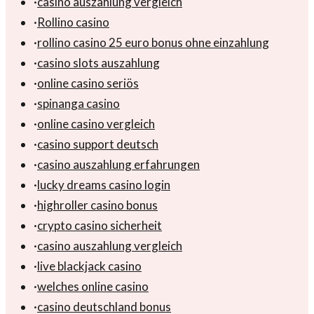
·
casino auszahlung vergleich
·
Rollino casino
·
rollino casino 25 euro bonus ohne einzahlung
·
casino slots auszahlung
·
online casino seriös
·
spinanga casino
·
online casino vergleich
·
casino support deutsch
·
casino auszahlung erfahrungen
·
lucky dreams casino login
·
highroller casino bonus
·
crypto casino sicherheit
·
casino auszahlung vergleich
·
live blackjack casino
·
welches online casino
·
casino deutschland bonus