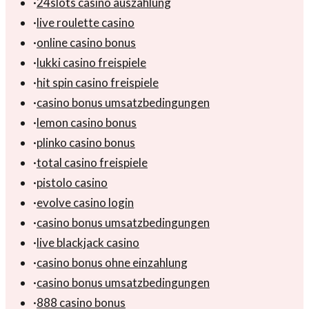
·
24slots casino auszahlung
·
live roulette casino
·
online casino bonus
·
lukki casino freispiele
·
hit spin casino freispiele
·
casino bonus umsatzbedingungen
·
lemon casino bonus
·
plinko casino bonus
·
total casino freispiele
·
pistolo casino
·
evolve casino login
·
casino bonus umsatzbedingungen
·
live blackjack casino
·
casino bonus ohne einzahlung
·
casino bonus umsatzbedingungen
·
888 casino bonus