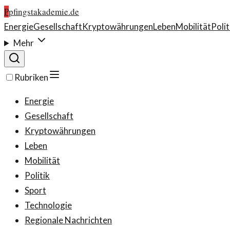
P
pfingstakademie.de
Energie
Gesellschaft
Kryptowährungen
Leben
Mobilität
Polit
Mehr
Rubriken
Energie
Gesellschaft
Kryptowährungen
Leben
Mobilität
Politik
Sport
Technologie
Regionale Nachrichten