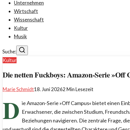
Unternehmen
Wirtschaft
Wissenschaft
Kultur
Musik
Suche:
Kultur
Die netten Fuckboys: Amazon-Serie »Off
Marie Schmidt
18. Juni 2026
2
Min Lesezeit
D
ie Amazon-Serie »Off Campus« bietet einen Einbl
Erwachsener, die zwischen Studium, Freundsch
Beziehungen navigieren. Die zentrale Frage, die si
und wertvoll sind die dargestellten Charaktere und Gesc