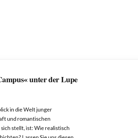
 Campus« unter der Lupe
ick in die Welt junger
aft und romantischen
ch stellt, ist: Wie realistisch
hichten? Lassen Sie uns diesen