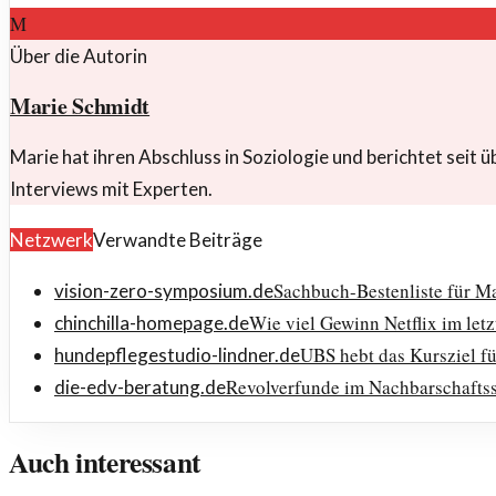
M
Über die Autorin
Marie Schmidt
Marie hat ihren Abschluss in Soziologie und berichtet seit 
Interviews mit Experten.
Netzwerk
Verwandte Beiträge
Sachbuch-Bestenliste für M
vision-zero-symposium.de
Wie viel Gewinn Netflix im letz
chinchilla-homepage.de
UBS hebt das Kursziel fü
hundepflegestudio-lindner.de
Revolverfunde im Nachbarschaftss
die-edv-beratung.de
Auch interessant