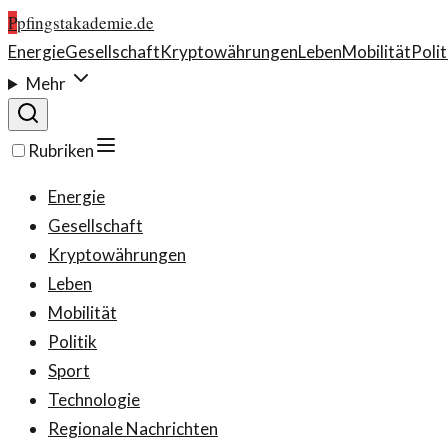
P
pfingstakademie.de
Energie
Gesellschaft
Kryptowährungen
Leben
Mobilität
Polit
Mehr
Rubriken
Energie
Gesellschaft
Kryptowährungen
Leben
Mobilität
Politik
Sport
Technologie
Regionale Nachrichten