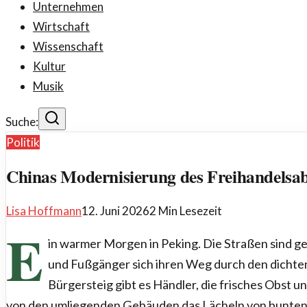
Unternehmen
Wirtschaft
Wissenschaft
Kultur
Musik
Suche:
Politik
Chinas Modernisierung des Freihandels
Lisa Hoffmann
12. Juni 2026
2
Min Lesezeit
E
in warmer Morgen in Peking. Die Straßen sind g
und Fußgänger sich ihren Weg durch den dichte
Bürgersteig gibt es Händler, die frisches Obst
von den umliegenden Gebäuden das Lächeln von bunten 