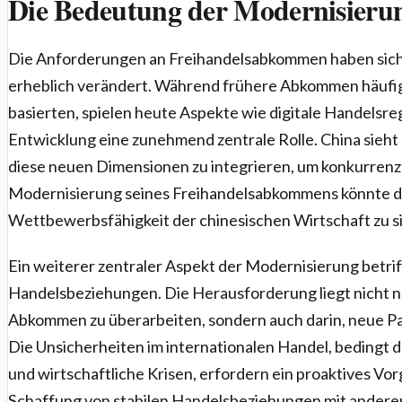
Die Bedeutung der Modernisieru
Die Anforderungen an Freihandelsabkommen haben sich 
erheblich verändert. Während frühere Abkommen häufig
basierten, spielen heute Aspekte wie digitale Handelsre
Entwicklung eine zunehmend zentrale Rolle. China sieht 
diese neuen Dimensionen zu integrieren, um konkurrenzf
Modernisierung seines Freihandelsabkommens könnte da
Wettbewerbsfähigkeit der chinesischen Wirtschaft zu s
Ein weiterer zentraler Aspekt der Modernisierung betriff
Handelsbeziehungen. Die Herausforderung liegt nicht n
Abkommen zu überarbeiten, sondern auch darin, neue Pa
Die Unsicherheiten im internationalen Handel, bedingt 
und wirtschaftliche Krisen, erfordern ein proaktives Vo
Schaffung von stabilen Handelsbeziehungen mit andere