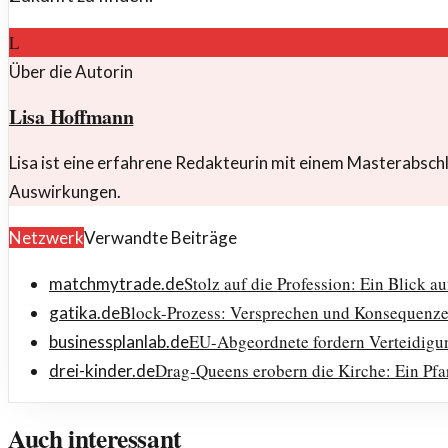
L
Über die Autorin
Lisa Hoffmann
Lisa ist eine erfahrene Redakteurin mit einem Masterabsch
Auswirkungen.
Netzwerk
Verwandte Beiträge
Stolz auf die Profession: Ein Blick 
matchmytrade.de
Block-Prozess: Versprechen und Konsequenze
gatika.de
EU-Abgeordnete fordern Verteidig
businessplanlab.de
Drag-Queens erobern die Kirche: Ein Pfar
drei-kinder.de
Auch interessant