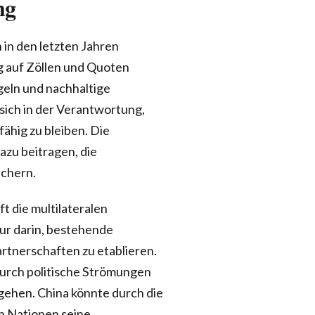
ng
in den letzten Jahren
 auf Zöllen und Quoten
geln und nachhaltige
sich in der Verantwortung,
ähig zu bleiben. Die
zu beitragen, die
ichern.
t die multilateralen
ur darin, bestehende
rtnerschaften zu etablieren.
durch politische Strömungen
rgehen. China könnte durch die
n Nationen seine