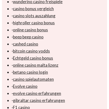
·
wunderino casino freispiele
·
casino bonus vergleich
·
casino slots auszahlung
·
highroller casino bonus
·
online casino bonus
·
beep beep casino
·
cashed casino
·
bitcoin casino vodds
·
Echtgeld casino bonus
·
online casino malta lizenz
·
betano casino login
·
casino spielautomaten
·
Evolve casino
·
evolve casino erfahrungen
·
gibraltar casino erfahrungen
·
F1 casino