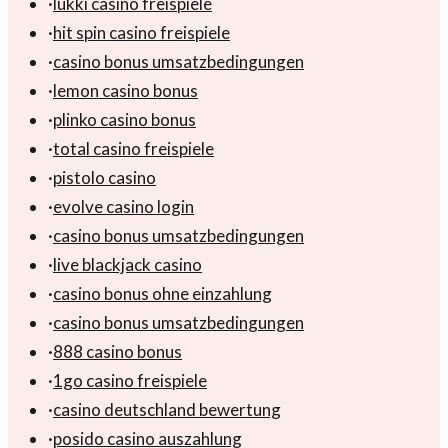
·
lukki casino freispiele
·
hit spin casino freispiele
·
casino bonus umsatzbedingungen
·
lemon casino bonus
·
plinko casino bonus
·
total casino freispiele
·
pistolo casino
·
evolve casino login
·
casino bonus umsatzbedingungen
·
live blackjack casino
·
casino bonus ohne einzahlung
·
casino bonus umsatzbedingungen
·
888 casino bonus
·
1go casino freispiele
·
casino deutschland bewertung
·
posido casino auszahlung