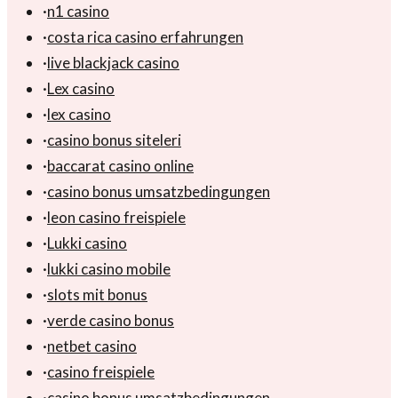
·
n1 casino
·
costa rica casino erfahrungen
·
live blackjack casino
·
Lex casino
·
lex casino
·
casino bonus siteleri
·
baccarat casino online
·
casino bonus umsatzbedingungen
·
leon casino freispiele
·
Lukki casino
·
lukki casino mobile
·
slots mit bonus
·
verde casino bonus
·
netbet casino
·
casino freispiele
·
casino bonus umsatzbedingungen