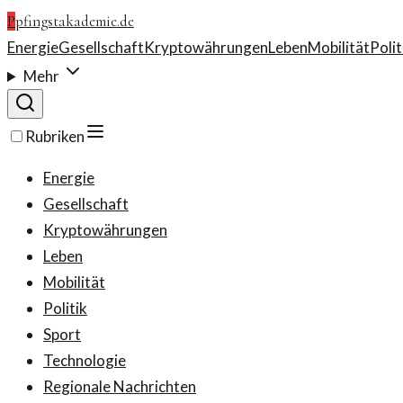
P
pfingstakademie.de
Energie
Gesellschaft
Kryptowährungen
Leben
Mobilität
Polit
Mehr
Rubriken
Energie
Gesellschaft
Kryptowährungen
Leben
Mobilität
Politik
Sport
Technologie
Regionale Nachrichten