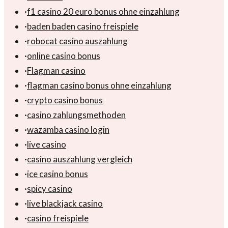
·
f1 casino 20 euro bonus ohne einzahlung
·
baden baden casino freispiele
·
robocat casino auszahlung
·
online casino bonus
·
Flagman casino
·
flagman casino bonus ohne einzahlung
·
crypto casino bonus
·
casino zahlungsmethoden
·
wazamba casino login
·
live casino
·
casino auszahlung vergleich
·
ice casino bonus
·
spicy casino
·
live blackjack casino
·
casino freispiele