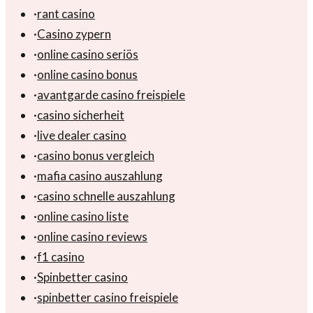
·
rant casino
·
Casino zypern
·
online casino seriös
·
online casino bonus
·
avantgarde casino freispiele
·
casino sicherheit
·
live dealer casino
·
casino bonus vergleich
·
mafia casino auszahlung
·
casino schnelle auszahlung
·
online casino liste
·
online casino reviews
·
f1 casino
·
Spinbetter casino
·
spinbetter casino freispiele