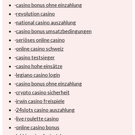
·
casino bonus ohne einzahlung
·
revolution casino
·
national casino auszahlung
·
casino bonus umsatzbedingungen
·
seriöses online casino
·
online casino schweiz
·
casino testsieger
·
casino hohe einsätze
·
legiano casino login
·
casino bonus ohne einzahlung
·
crypto casino sicherheit
·
irwin casino freispiele
·
24slots casino auszahlung
·
live roulette casino
·
online casino bonus