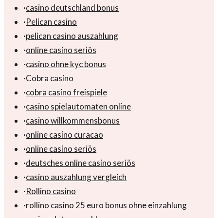
·
casino deutschland bonus
·
Pelican casino
·
pelican casino auszahlung
·
online casino seriös
·
casino ohne kyc bonus
·
Cobra casino
·
cobra casino freispiele
·
casino spielautomaten online
·
casino willkommensbonus
·
online casino curacao
·
online casino seriös
·
deutsches online casino seriös
·
casino auszahlung vergleich
·
Rollino casino
·
rollino casino 25 euro bonus ohne einzahlung