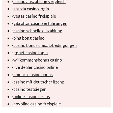
·
casino auszahlung vergleich
·
starda casino login
·
vegas casino freispiele
·
gibraltar casino erfahrungen
·
casino schnelle einzahlung
·
bing bong casino
·
casino bonus umsatzbedingungen
·
ggbet casino login
·
willkommensbonus casino
·
live dealer casino online
·
amunra casino bonus
·
casino mit deutscher lizenz
·
casino testsieger
·
online casino seriös
·
novoline casino freispiele