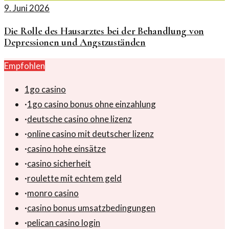
9. Juni 2026
Die Rolle des Hausarztes bei der Behandlung von
Depressionen und Angstzuständen
Empfohlen
1go casino
·
1go casino bonus ohne einzahlung
·
deutsche casino ohne lizenz
·
online casino mit deutscher lizenz
·
casino hohe einsätze
·
casino sicherheit
·
roulette mit echtem geld
·
monro casino
·
casino bonus umsatzbedingungen
·
pelican casino login