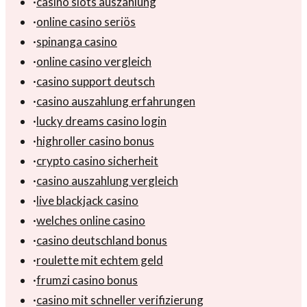
·
casino slots auszahlung
·
online casino seriös
·
spinanga casino
·
online casino vergleich
·
casino support deutsch
·
casino auszahlung erfahrungen
·
lucky dreams casino login
·
highroller casino bonus
·
crypto casino sicherheit
·
casino auszahlung vergleich
·
live blackjack casino
·
welches online casino
·
casino deutschland bonus
·
roulette mit echtem geld
·
frumzi casino bonus
·
casino mit schneller verifizierung